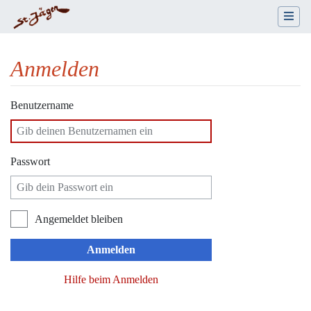
Anmelden
Wechseln zu:
Navigation
,
Suche
Benutzername
Passwort
Angemeldet bleiben
Anmelden
Hilfe beim Anmelden