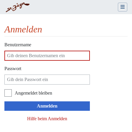
Anmelden
Wechseln zu:
Navigation
,
Suche
Benutzername
Passwort
Angemeldet bleiben
Anmelden
Hilfe beim Anmelden