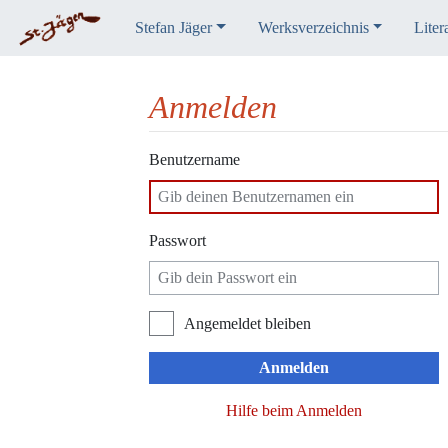
Stefan Jäger
Werksverzeichnis
Liter
Anmelden
Wechseln zu:
Navigation
,
Suche
Benutzername
Passwort
Angemeldet bleiben
Anmelden
Hilfe beim Anmelden