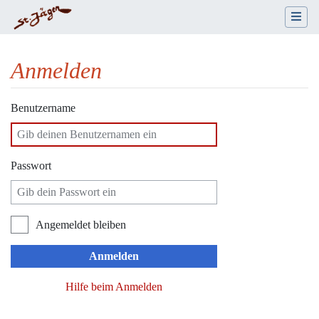
Anmelden
Wechseln zu:
Navigation
,
Suche
Benutzername
Passwort
Angemeldet bleiben
Anmelden
Hilfe beim Anmelden