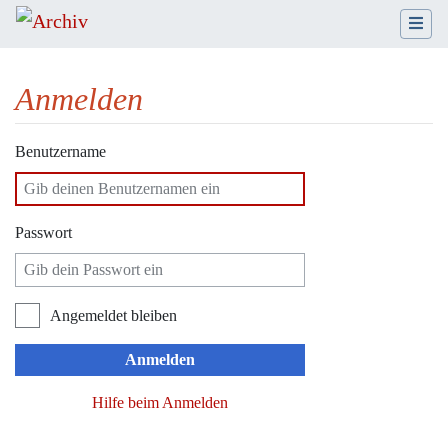
Anmelden
Wechseln zu:
Navigation
,
Suche
Benutzername
Passwort
Angemeldet bleiben
Anmelden
Hilfe beim Anmelden