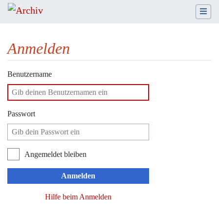
Anmelden
Wechseln zu:
Navigation
,
Suche
Benutzername
Passwort
Angemeldet bleiben
Anmelden
Hilfe beim Anmelden