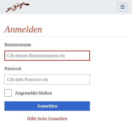
Anmelden
Wechseln zu:
Navigation
,
Suche
Benutzername
Passwort
Angemeldet bleiben
Anmelden
Hilfe beim Anmelden