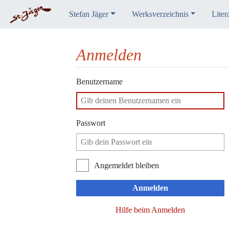
Stefan Jäger
Werksverzeichnis
Liter
Anmelden
Wechseln zu:
Navigation
,
Suche
Benutzername
Passwort
Angemeldet bleiben
Anmelden
Hilfe beim Anmelden