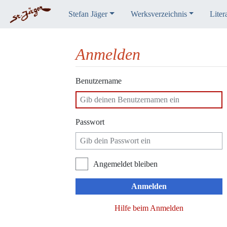
Stefan Jäger
Werksverzeichnis
Liter
Anmelden
Wechseln zu:
Navigation
,
Suche
Benutzername
Passwort
Angemeldet bleiben
Anmelden
Hilfe beim Anmelden