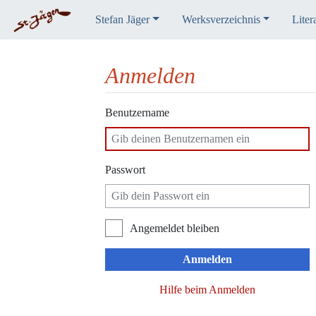
Stefan Jäger
Werksverzeichnis
Liter
Anmelden
Wechseln zu:
Navigation
,
Suche
Benutzername
Passwort
Angemeldet bleiben
Anmelden
Hilfe beim Anmelden