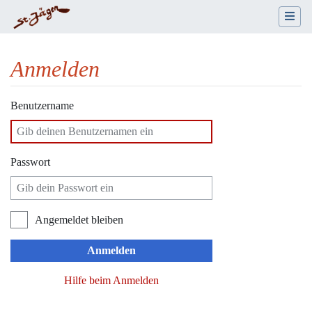
Anmelden
Wechseln zu:
Navigation
,
Suche
Benutzername
Passwort
Angemeldet bleiben
Anmelden
Hilfe beim Anmelden