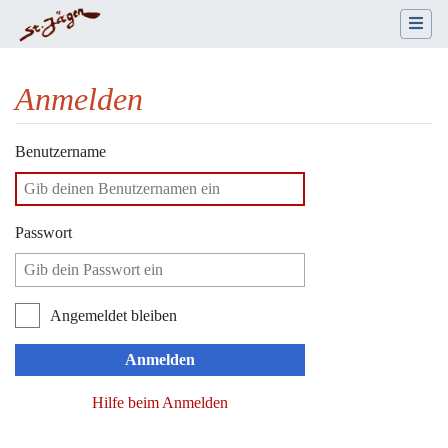
Anmelden
Wechseln zu:
Navigation
,
Suche
Benutzername
Passwort
Angemeldet bleiben
Anmelden
Hilfe beim Anmelden