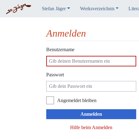
Stefan Jäger
Werksverzeichnis
Liter
Anmelden
Wechseln zu:
Navigation
,
Suche
Benutzername
Passwort
Angemeldet bleiben
Anmelden
Hilfe beim Anmelden