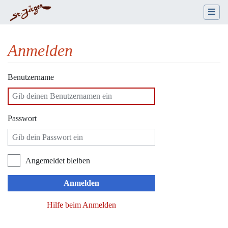
Anmelden
Wechseln zu:
Navigation
,
Suche
Benutzername
Passwort
Angemeldet bleiben
Anmelden
Hilfe beim Anmelden