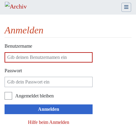
Anmelden
Wechseln zu:
Navigation
,
Suche
Benutzername
Passwort
Angemeldet bleiben
Anmelden
Hilfe beim Anmelden