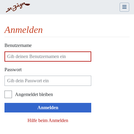
Anmelden
Wechseln zu:
Navigation
,
Suche
Benutzername
Passwort
Angemeldet bleiben
Anmelden
Hilfe beim Anmelden