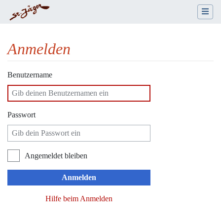
Anmelden
Wechseln zu:
Navigation
,
Suche
Benutzername
Passwort
Angemeldet bleiben
Anmelden
Hilfe beim Anmelden