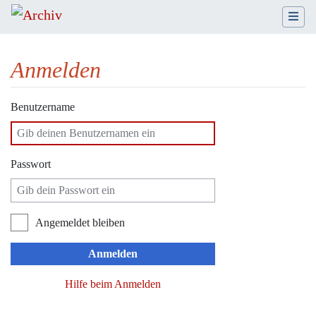
Anmelden
Wechseln zu:
Navigation
,
Suche
Benutzername
Passwort
Angemeldet bleiben
Anmelden
Hilfe beim Anmelden