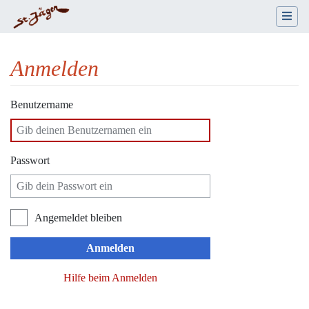
Anmelden
Wechseln zu:
Navigation
,
Suche
Benutzername
Passwort
Angemeldet bleiben
Anmelden
Hilfe beim Anmelden