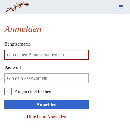
Anmelden
Wechseln zu:
Navigation
,
Suche
Benutzername
Passwort
Angemeldet bleiben
Anmelden
Hilfe beim Anmelden