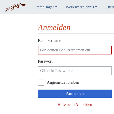
Stefan Jäger
Werksverzeichnis
Liter
Anmelden
Wechseln zu:
Navigation
,
Suche
Benutzername
Passwort
Angemeldet bleiben
Anmelden
Hilfe beim Anmelden