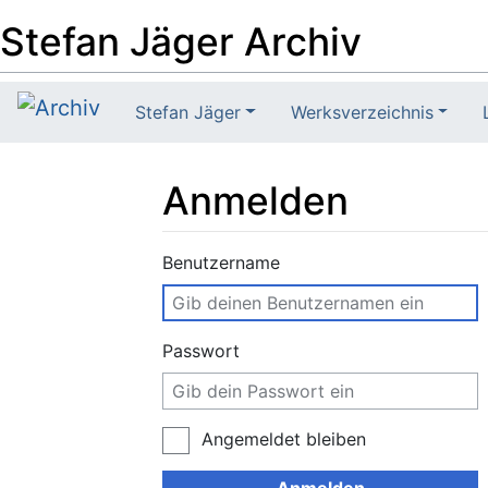
Stefan Jäger Archiv
Stefan Jäger
Werksverzeichnis
Anmelden
Wechseln zu:
Navigation
,
Suche
Benutzername
Passwort
Angemeldet bleiben