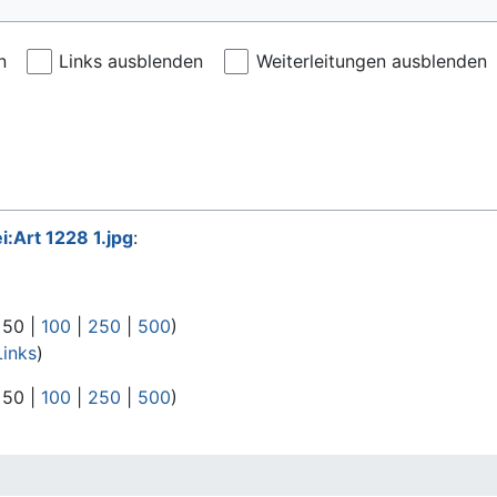
n
Links ausblenden
Weiterleitungen ausblenden
i:Art 1228 1.jpg
:
|
50
|
100
|
250
|
500
)
inks
)
|
50
|
100
|
250
|
500
)