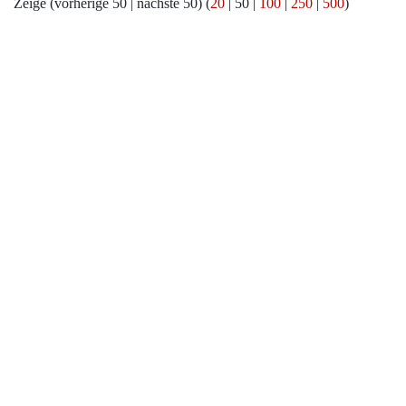
Zeige (
vorherige 50
|
nächste 50
) (
20
|
50
|
100
|
250
|
500
)