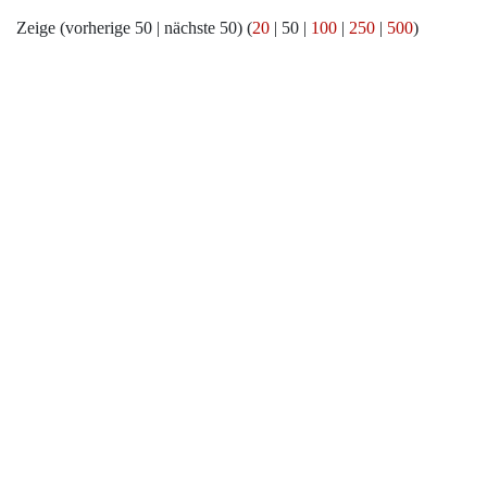
Zeige (
vorherige 50
|
nächste 50
) (
20
|
50
|
100
|
250
|
500
)
Werkzeuge
Datenschutz
Über Archiv