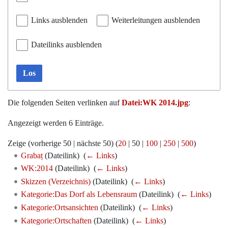
Links ausblenden
Weiterleitungen ausblenden
Dateilinks ausblenden
Los
Die folgenden Seiten verlinken auf
Datei:WK 2014.jpg
:
Angezeigt werden 6 Einträge.
Zeige (
vorherige 50
|
nächste 50
) (
20
|
50
|
100
|
250
|
500
)
Grabaț
(Dateilink) ‎
(
← Links
)
WK:2014
(Dateilink) ‎
(
← Links
)
Skizzen (Verzeichnis)
(Dateilink) ‎
(
← Links
)
Kategorie:Das Dorf als Lebensraum
(Dateilink) ‎
(
← Links
)
Kategorie:Ortsansichten
(Dateilink) ‎
(
← Links
)
Kategorie:Ortschaften
(Dateilink) ‎
(
← Links
)