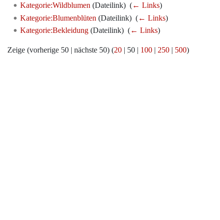
Kategorie:Wildblumen
(Dateilink) ‎
(
← Links
)
Kategorie:Blumenblüten
(Dateilink) ‎
(
← Links
)
Kategorie:Bekleidung
(Dateilink) ‎
(
← Links
)
Zeige (
vorherige 50
|
nächste 50
) (
20
|
50
|
100
|
250
|
500
)
Werkzeuge
Datenschutz
Über Archiv