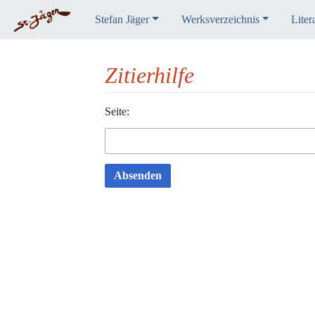
Stefan Jäger
Werksverzeichnis
Liter
Zitierhilfe
Wechseln zu:
Seite:
Navigation
,
Suche
Absenden