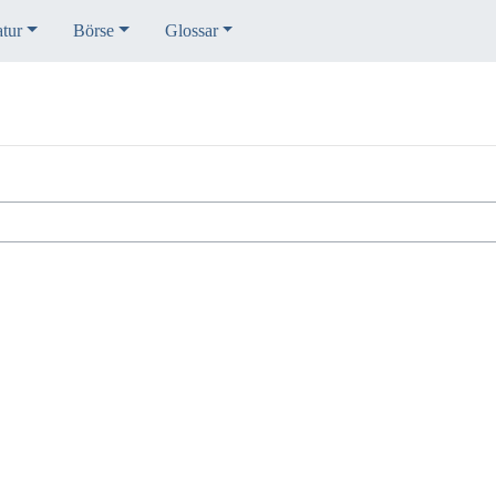
atur
Börse
Glossar