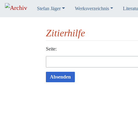
Stefan Jäger
Werksverzeichnis
Literatu
Zitierhilfe
Wechseln zu:
Seite:
Navigation
,
Suche
Absenden