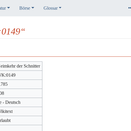
atur
Börse
Glossar
:0149“
eimkehr der Schnitter
K:0149
.785
08
e - Deutsch
ikitext
rlaubt