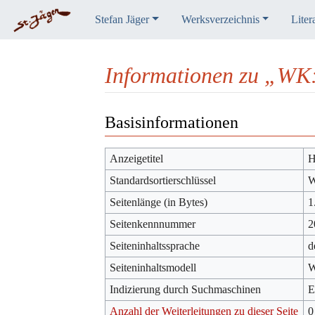
Stefan Jäger
Werksverzeichnis
Liter
Informationen zu „WK
Wechseln zu:
Navigation
,
Suche
Basisinformationen
Anzeigetitel
H
Standardsortierschlüssel
W
Seitenlänge (in Bytes)
1
Seitenkennnummer
2
Seiteninhaltssprache
d
Seiteninhaltsmodell
W
Indizierung durch Suchmaschinen
E
Anzahl der Weiterleitungen zu dieser Seite
0