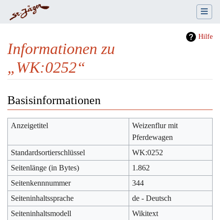
Hilfe
Informationen zu
„WK:0252“
Wechseln zu:
Navigation
,
Suche
Basisinformationen
Anzeigetitel
Weizenflur mit
Pferdewagen
Standardsortierschlüssel
WK:0252
Seitenlänge (in Bytes)
1.862
Seitenkennnummer
344
Seiteninhaltssprache
de - Deutsch
Seiteninhaltsmodell
Wikitext