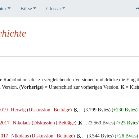
atur
Börse
Glossar
hichte
e Radiobuttons der zu vergleichenden Versionen und drücke die Eingab
n Version,
(Vorherige)
= Unterschied zur vorherigen Version,
K
= Klei
2019
‎
Herwig
Diskussion
Beiträge
‎
K
3.799 Bytes
+230 Bytes
‎
 2017
‎
Nikolaus
Diskussion
Beiträge
‎
K
3.569 Bytes
+25 Bytes
 2017
‎
Nikolaus
Diskussion
Beiträge
‎
K
3.544 Bytes
+26 Bytes