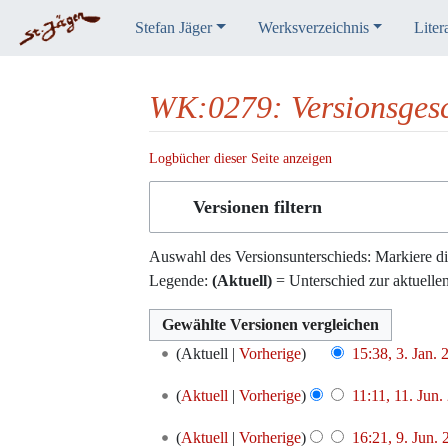
Stefan Jäger
Werksverzeichnis
Liter
WK:0279: Versionsgesc
Logbücher dieser Seite anzeigen
Wechseln zu:
Navigation
,
Suche
Versionen filtern
Auswahl des Versionsunterschieds: Markiere di
Legende:
(Aktuell)
= Unterschied zur aktuelle
3.
Aktuell
Vorherige
15:38, 3. Jan. 
Januar
K
11.
2019
Aktuell
Vorherige
11:11, 11. Jun.
e
Juni
K
i
9.
2017
Aktuell
Vorherige
16:21, 9. Jun.
e