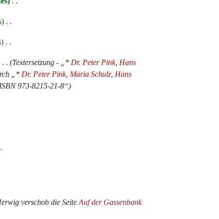
tes
‎
s
‎
s
‎
‎
Textersetzung - „*
Dr. Peter Pink
,
Hans
urch „*
Dr. Peter Pink
,
Maria Schulz
,
Hans
 ISBN 973-8215-21-8“
erwig verschob die Seite
Auf der Gassenbank