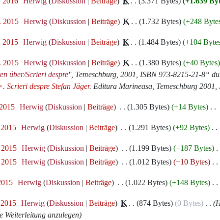
. 2016
‎
Herwig
Diskussion
Beiträge
‎
K
3.371 Bytes
+1.639 By
. 2015
‎
Herwig
Diskussion
Beiträge
‎
K
1.732 Bytes
+248 Byte
. 2015
‎
Herwig
Diskussion
Beiträge
‎
K
1.484 Bytes
+104 Byte
. 2015
‎
Herwig
Diskussion
Beiträge
‎
K
1.380 Bytes
+40 Bytes
ten über/Scrieri despre
'', Temeschburg, 2001, ISBN 973-8215-21-8“ d
. Scrieri despre Stefan Jäger
. Editura Marineasa, Temeschburg 2001,
 2015
‎
Herwig
Diskussion
Beiträge
‎
1.305 Bytes
+14 Bytes
‎
. 2015
‎
Herwig
Diskussion
Beiträge
‎
1.291 Bytes
+92 Bytes
‎
. 2015
‎
Herwig
Diskussion
Beiträge
‎
1.199 Bytes
+187 Bytes
‎
. 2015
‎
Herwig
Diskussion
Beiträge
‎
1.012 Bytes
−10 Bytes
‎
 2015
‎
Herwig
Diskussion
Beiträge
‎
1.022 Bytes
+148 Bytes
‎
. 2015
‎
Herwig
Diskussion
Beiträge
‎
K
874 Bytes
0 Bytes
‎
H
ne Weiterleitung anzulegen