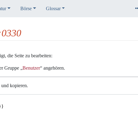
atur
Börse
Glossar
K:0330
t, die Seite zu bearbeiten:
der Gruppe „
Benutzer
“ angehören.
n und kopieren.