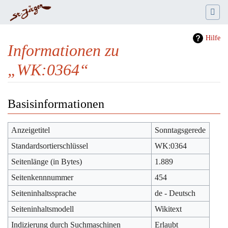
Hilfe
Informationen zu
„WK:0364“
Wechseln zu:
Navigation
,
Suche
Basisinformationen
Anzeigetitel
Sonntagsgerede
Standardsortierschlüssel
WK:0364
Seitenlänge (in Bytes)
1.889
Seitenkennnummer
454
Seiteninhaltssprache
de - Deutsch
Seiteninhaltsmodell
Wikitext
Indizierung durch Suchmaschinen
Erlaubt