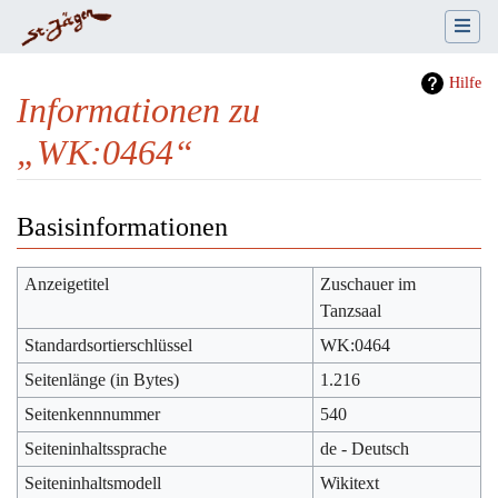
Hilfe
Informationen zu
„WK:0464“
Wechseln zu:
Navigation
,
Suche
Basisinformationen
Anzeigetitel
Zuschauer im
Tanzsaal
Standardsortierschlüssel
WK:0464
Seitenlänge (in Bytes)
1.216
Seitenkennnummer
540
Seiteninhaltssprache
de - Deutsch
Seiteninhaltsmodell
Wikitext