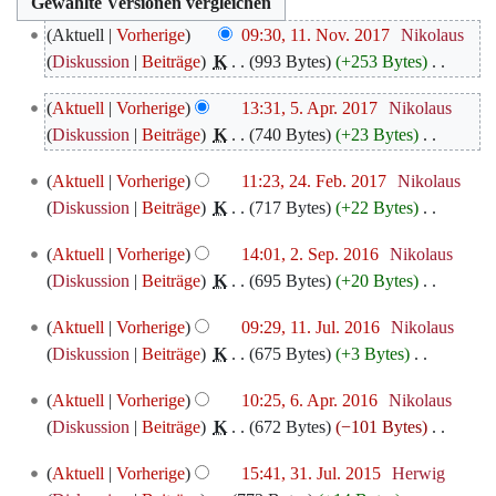
11.
Aktuell
Vorherige
09:30, 11. Nov. 2017
‎
Nikolaus
November
Diskussion
Beiträge
‎
K
993 Bytes
+253 Bytes
‎
2017
K
5.
Aktuell
Vorherige
13:31, 5. Apr. 2017
‎
Nikolaus
e
April
Diskussion
Beiträge
‎
K
740 Bytes
+23 Bytes
‎
i
2017
K
n
24.
Aktuell
Vorherige
11:23, 24. Feb. 2017
‎
Nikolaus
e
e
Februar
Diskussion
Beiträge
‎
K
717 Bytes
+22 Bytes
‎
i
B
2017
K
n
e
2.
Aktuell
Vorherige
14:01, 2. Sep. 2016
‎
Nikolaus
e
e
a
September
Diskussion
Beiträge
‎
K
695 Bytes
+20 Bytes
‎
i
B
r
2016
K
n
e
11.
b
Aktuell
Vorherige
09:29, 11. Jul. 2016
‎
Nikolaus
e
e
a
Juli
e
Diskussion
Beiträge
‎
K
675 Bytes
+3 Bytes
‎
i
B
r
2016
i
K
n
e
6.
b
Aktuell
Vorherige
10:25, 6. Apr. 2016
‎
Nikolaus
t
e
e
a
April
e
Diskussion
Beiträge
‎
K
672 Bytes
−101 Bytes
‎
u
i
B
r
2016
i
K
n
n
e
31.
b
Aktuell
Vorherige
15:41, 31. Jul. 2015
‎
Herwig
t
e
g
e
a