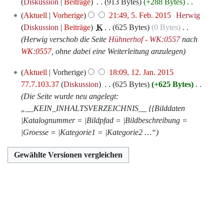
Februar
e
Diskussion
Beiträge
‎
913 Bytes
+288 Bytes
‎
u
i
s
B
r
2015
i
K
Aktuell
Vorherige
21:49, 5. Feb. 2015
‎
Herwig
n
n
z
e
b
t
e
Diskussion
Beiträge
‎
K
625 Bytes
0 Bytes
‎
g
e
u
a
e
u
i
Herwig verschob die Seite
Hühnerhof - WK:0557
nach
s
B
s
r
i
n
n
WK:0557
, ohne dabei eine Weiterleitung anzulegen
z
e
a
b
t
g
e
u
a
m
e
u
12.
Aktuell
Vorherige
18:09, 12. Jan. 2015
s
B
s
r
m
i
Januar
n
77.7.103.37
Diskussion
‎
625 Bytes
+625 Bytes
‎
z
e
a
b
e
t
2015
g
Die Seite wurde neu angelegt:
u
a
m
e
n
u
s
„__KEIN_INHALTSVERZEICHNIS__ {{Bilddaten
s
r
m
i
f
n
z
|Katalognummer = |Bildpfad = |Bildbeschreibung =
a
b
e
t
a
g
u
|Groesse = |Kategorie1 = |Kategorie2 …“
m
e
n
u
s
s
s
m
i
f
n
s
z
a
e
t
a
g
u
u
m
n
u
s
s
n
s
m
f
n
s
z
g
a
e
a
g
u
u
m
n
s
s
n
s
m
f
s
z
g
a
e