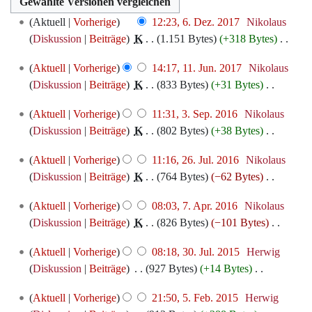
6.
Aktuell
Vorherige
12:23, 6. Dez. 2017
‎
Nikolaus
Dezember
Diskussion
Beiträge
‎
K
1.151 Bytes
+318 Bytes
‎
2017
K
11.
Aktuell
Vorherige
14:17, 11. Jun. 2017
‎
Nikolaus
e
Juni
Diskussion
Beiträge
‎
K
833 Bytes
+31 Bytes
‎
i
2017
K
n
3.
Aktuell
Vorherige
11:31, 3. Sep. 2016
‎
Nikolaus
e
e
September
Diskussion
Beiträge
‎
K
802 Bytes
+38 Bytes
‎
i
B
2016
K
n
e
26.
Aktuell
Vorherige
11:16, 26. Jul. 2016
‎
Nikolaus
e
e
a
Juli
Diskussion
Beiträge
‎
K
764 Bytes
−62 Bytes
‎
i
B
r
2016
K
n
e
7.
b
Aktuell
Vorherige
08:03, 7. Apr. 2016
‎
Nikolaus
e
e
a
April
e
Diskussion
Beiträge
‎
K
826 Bytes
−101 Bytes
‎
i
B
r
2016
i
K
n
e
30.
b
Aktuell
Vorherige
08:18, 30. Jul. 2015
‎
Herwig
t
e
e
a
Juli
e
Diskussion
Beiträge
‎
927 Bytes
+14 Bytes
‎
u
i
B
r
2015
i
K
n
n
e
5.
b
Aktuell
Vorherige
21:50, 5. Feb. 2015
‎
Herwig
t
e
g
e
a