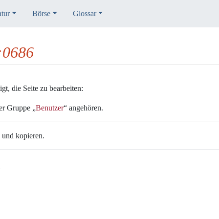
atur
Börse
Glossar
K:0686
t, die Seite zu bearbeiten:
der Gruppe „
Benutzer
“ angehören.
n und kopieren.