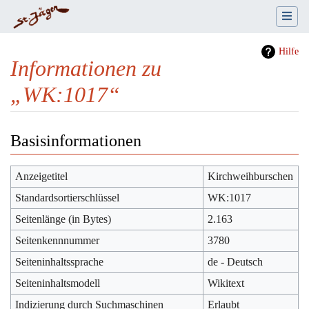
Hilfe
Informationen zu
„WK:1017“
Wechseln zu:
Navigation
,
Suche
Basisinformationen
Anzeigetitel
Kirchweihburschen
Standardsortierschlüssel
WK:1017
Seitenlänge (in Bytes)
2.163
Seitenkennnummer
3780
Seiteninhaltssprache
de - Deutsch
Seiteninhaltsmodell
Wikitext
Indizierung durch Suchmaschinen
Erlaubt