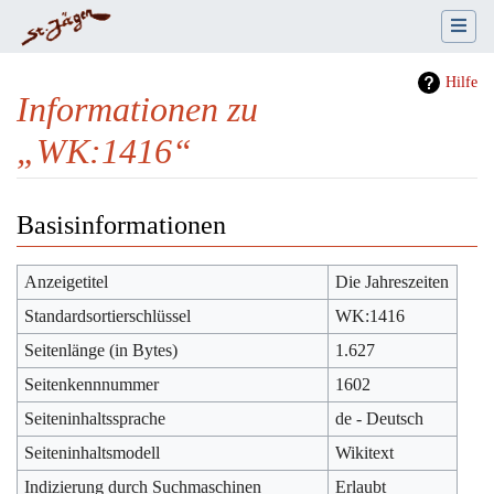
Hilfe
Informationen zu
„WK:1416“
Wechseln zu:
Navigation
,
Suche
Basisinformationen
Anzeigetitel
Die Jahreszeiten
Standardsortierschlüssel
WK:1416
Seitenlänge (in Bytes)
1.627
Seitenkennnummer
1602
Seiteninhaltssprache
de - Deutsch
Seiteninhaltsmodell
Wikitext
Indizierung durch Suchmaschinen
Erlaubt