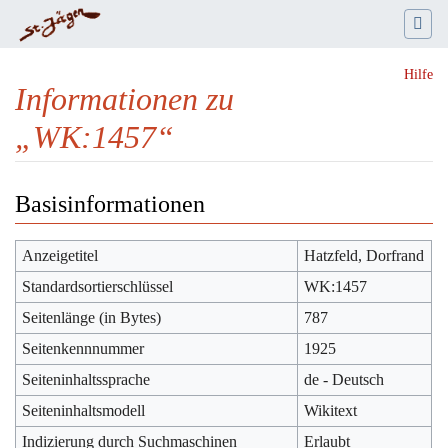
Hilfe
Informationen zu
„WK:1457“
Wechseln zu:
Navigation
,
Suche
Basisinformationen
Anzeigetitel
Hatzfeld, Dorfrand
Standardsortierschlüssel
WK:1457
Seitenlänge (in Bytes)
787
Seitenkennnummer
1925
Seiteninhaltssprache
de - Deutsch
Seiteninhaltsmodell
Wikitext
Indizierung durch Suchmaschinen
Erlaubt