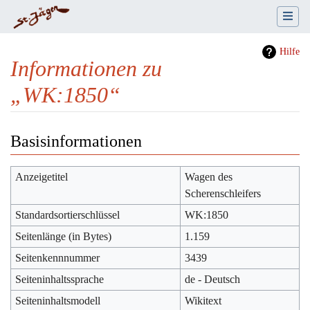
Hilfe
Informationen zu
„WK:1850“
Wechseln zu:
Navigation
,
Suche
Basisinformationen
Anzeigetitel
Wagen des
Scherenschleifers
Standardsortierschlüssel
WK:1850
Seitenlänge (in Bytes)
1.159
Seitenkennnummer
3439
Seiteninhaltssprache
de - Deutsch
Seiteninhaltsmodell
Wikitext