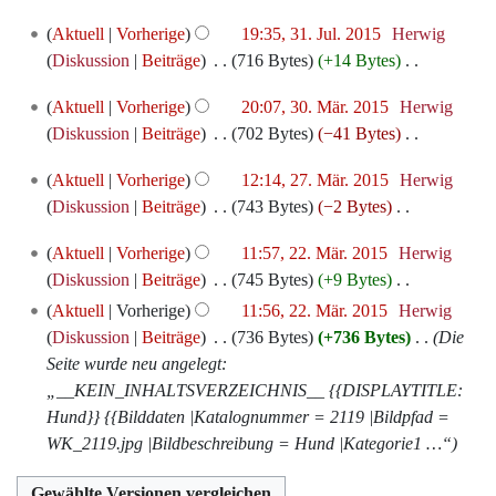
e
2015
u
K
s
B
n
r
i
31.
Aktuell
Vorherige
19:35, 31. Jul. 2015
‎
Herwig
n
e
z
e
e
b
Juli
t
Diskussion
Beiträge
‎
716 Bytes
+14 Bytes
‎
g
i
u
a
B
e
2015
u
K
s
n
s
r
e
i
30.
Aktuell
Vorherige
20:07, 30. Mär. 2015
‎
Herwig
n
e
z
e
a
b
a
März
t
Diskussion
Beiträge
‎
702 Bytes
−41 Bytes
‎
g
i
u
B
m
e
r
2015
u
K
s
n
s
e
m
i
27.
b
Aktuell
Vorherige
12:14, 27. Mär. 2015
‎
Herwig
n
e
z
e
a
a
März
e
t
e
Diskussion
Beiträge
‎
743 Bytes
−2 Bytes
‎
g
i
u
B
m
r
2015
n
u
i
K
s
n
s
e
m
22.
b
Aktuell
Vorherige
11:57, 22. Mär. 2015
‎
Herwig
f
n
t
e
z
e
a
a
März
e
e
Diskussion
Beiträge
‎
745 Bytes
+9 Bytes
‎
a
g
u
i
u
B
m
r
2015
n
i
K
s
s
Aktuell
Vorherige
11:56, 22. Mär. 2015
‎
Herwig
n
n
s
e
m
b
f
t
e
s
z
Diskussion
Beiträge
‎
736 Bytes
+736 Bytes
‎
Die
g
e
a
a
e
e
a
u
i
u
u
Seite wurde neu angelegt:
s
B
m
r
n
i
s
n
n
n
s
„__KEIN_INHALTSVERZEICHNIS__ {{DISPLAYTITLE:
z
e
m
b
f
t
s
g
e
g
a
Hund}} {{Bilddaten |Katalognummer = 2119 |Bildpfad =
u
a
e
e
a
u
u
s
B
m
WK_2119.jpg |Bildbeschreibung = Hund |Kategorie1 …“
s
r
n
i
s
n
n
z
e
m
a
b
f
t
s
g
g
u
a
e