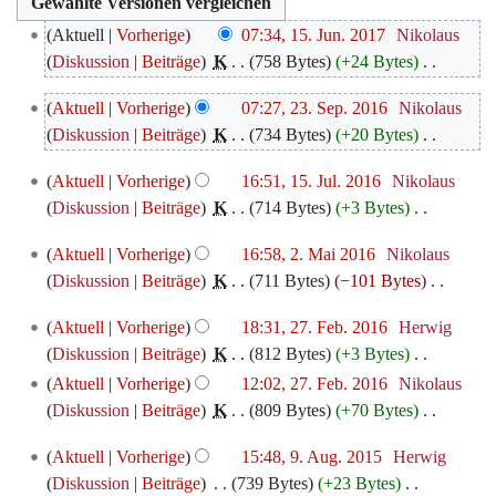
15.
Aktuell
Vorherige
07:34, 15. Jun. 2017
‎
Nikolaus
Juni
Diskussion
Beiträge
‎
K
758 Bytes
+24 Bytes
‎
2017
K
23.
Aktuell
Vorherige
07:27, 23. Sep. 2016
‎
Nikolaus
e
September
Diskussion
Beiträge
‎
K
734 Bytes
+20 Bytes
‎
i
2016
K
n
15.
Aktuell
Vorherige
16:51, 15. Jul. 2016
‎
Nikolaus
e
e
Juli
Diskussion
Beiträge
‎
K
714 Bytes
+3 Bytes
‎
i
B
2016
K
n
e
2.
Aktuell
Vorherige
16:58, 2. Mai 2016
‎
Nikolaus
e
e
a
Mai
Diskussion
Beiträge
‎
K
711 Bytes
−101 Bytes
‎
i
B
r
2016
K
n
e
27.
b
Aktuell
Vorherige
18:31, 27. Feb. 2016
‎
Herwig
e
e
a
Februar
e
Diskussion
Beiträge
‎
K
812 Bytes
+3 Bytes
‎
i
B
r
2016
i
K
Aktuell
Vorherige
12:02, 27. Feb. 2016
‎
Nikolaus
n
e
b
t
e
Diskussion
Beiträge
‎
K
809 Bytes
+70 Bytes
‎
e
a
e
u
i
K
B
r
i
9.
Aktuell
Vorherige
15:48, 9. Aug. 2015
‎
Herwig
n
n
e
e
b
August
t
Diskussion
Beiträge
‎
739 Bytes
+23 Bytes
‎
g
e
i
a