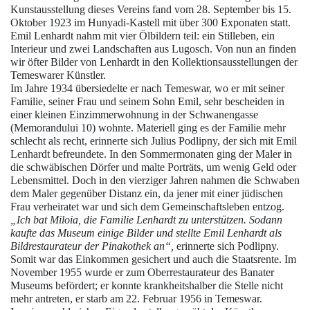
Kunstausstellung dieses Vereins fand vom 28. September bis 15.
Oktober 1923 im Hunyadi-Kastell mit über 300 Exponaten statt.
Emil Lenhardt
nahm mit vier Ölbildern teil: ein Stilleben, ein
Interieur und zwei Landschaften aus Lugosch. Von nun an finden
wir öfter Bilder von Lenhardt in den Kollektionsausstellungen der
Temeswarer
Künstler.
Im Jahre 1934 übersiedelte er nach
Temeswar
, wo er mit seiner
Familie, seiner Frau und seinem Sohn Emil, sehr bescheiden in
einer kleinen Einzimmerwohnung in der Schwanengasse
(Memorandului 10) wohnte. Materiell ging es der Familie mehr
schlecht als recht, erinnerte sich Julius Podlipny, der sich mit Emil
Lenhardt befreundete. In den Sommermonaten ging der Maler in
die schwäbischen Dörfer und malte Porträts, um wenig Geld oder
Lebensmittel. Doch in den vierziger Jahren nahmen die Schwaben
dem Maler gegenüber Distanz ein, da jener mit einer jüdischen
Frau verheiratet war und sich dem Gemeinschaftsleben entzog.
„Ich bat Miloia, die Familie
Lenhardt
zu unterstützen. Sodann
kaufte das
Museum
einige Bilder und stellte
Emil Lenhardt
als
Bildrestaurateur der Pinakothek an“,
erinnerte sich Podlipny.
Somit war das Einkommen gesichert und auch die Staatsrente. Im
November 1955 wurde er zum Oberrestaurateur des
Banater
Museums
befördert; er konnte krankheitshalber die Stelle nicht
mehr antreten, er starb am 22. Februar 1956 in
Temeswar
.