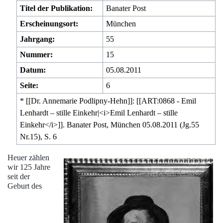
Titel der Publikation:
Banater Post
Erscheinungsort:
München
Jahrgang:
55
Nummer:
15
Datum:
05.08.2011
Seite:
6
* [[
Dr. Annemarie Podlipny-Hehn
]]: [[ART:0868 - Emil
Lenhardt – stille Einkehr|<i>Emil Lenhardt – stille
Einkehr</i>]]. Banater Post, München 05.08.2011 (Jg.55
Nr.15), S. 6
Heuer zählen
wir 125 Jahre
seit der
Geburt des