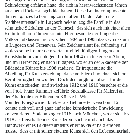
Behinderung erfahren hatte, die sich in heranwachsenden Jahren
zu einem Höcker ausgebildet haben. Diese Behinderung machte
ihm ein ganzes Leben lang zu schaffen. Da der Vater eine
Stadtbeamtenstelle in Lugosch bekam, zog die Familie in das
schmucke Städtchen an der Temesch, das sich auch mit einer alten
Kulturtradition rühmen konnte. Hier besuchte der Junge die
Volksschulklassen und zwischen 1904 und 1908 das Gymnasium
in Lugosch und
Temeswar
. Sein Zeichentalent fiel frühzeitig auf,
so dass seine Lehrer dem zarten und feinfühligen Jungen ein
Kunststudium vorschlugen. Im Juni 1904 machte er sein Abitur,
und im Herbst zog er nach
Budapest
, wo er an der Akademie der
Bildenden Künste bis 1908 studierte. Er frequentierte die
Abteilung für Kunsterziehung, da seine Eltern ihm einen sicheren
Beruf ermöglichen wollten. Doch der Jüngling hat sich für die
Kunst entschieden, und zwischen 1912 und 1916 besuchte er die
von Prof. Franz Rumpler geführte Spezialklasse für Malerei an
der Akademie der Bildenden Künste in Wien.
Von den Kriegswirren blieb er als Behinderter verschont. Er
konnte sich voll und ganz auf seine künstlerische Entwicklung
konzentrieren. Sodann zog er 1916 nach München, wo er sich bis
1918 als freischaffender Künstler versuchte und auch das
Handwerk eines Bildrestaurateurs erlernte, da er bald erleben
musste, dass er mit seiner eigenen Kunst sich den Lebensunterhalt