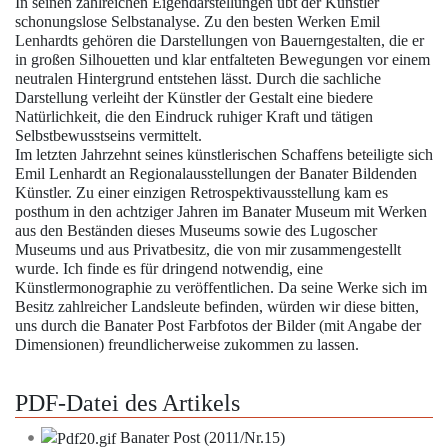
In seinen zahlreichen Eigendarstellungen übt der Künstler
schonungslose Selbstanalyse. Zu den besten Werken
Emil
Lenhardts
gehören die Darstellungen von Bauerngestalten, die er
in großen Silhouetten und klar entfalteten Bewegungen vor einem
neutralen Hintergrund entstehen lässt. Durch die sachliche
Darstellung verleiht der Künstler der Gestalt eine biedere
Natürlichkeit, die den Eindruck ruhiger Kraft und tätigen
Selbstbewusstseins vermittelt.
Im letzten Jahrzehnt seines künstlerischen Schaffens beteiligte sich
Emil Lenhardt
an Regionalausstellungen der Banater Bildenden
Künstler. Zu einer einzigen Retrospektivausstellung kam es
posthum in den achtziger Jahren im
Banater Museum
mit Werken
aus den Beständen dieses Museums sowie des Lugoscher
Museums und aus Privatbesitz, die von mir zusammengestellt
wurde. Ich finde es für dringend notwendig, eine
Künstlermonographie zu veröffentlichen. Da seine Werke sich im
Besitz zahlreicher Landsleute befinden, würden wir diese bitten,
uns durch die Banater Post Farbfotos der Bilder (mit Angabe der
Dimensionen) freundlicherweise zukommen zu lassen.
PDF-Datei des Artikels
Banater Post (2011/Nr.15)