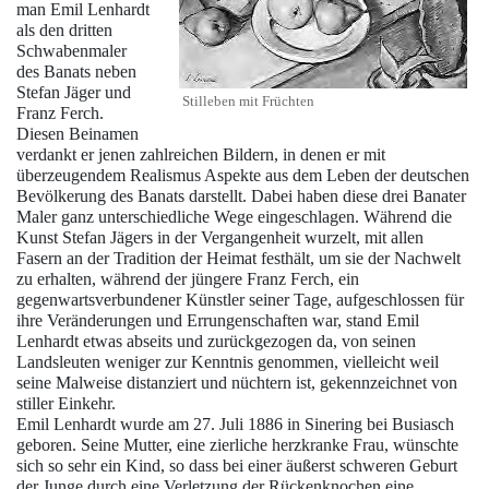
man
Emil Lenhardt
als den dritten
Schwabenmaler
des Banats neben
Stefan Jäger
und
Stilleben mit Früchten
Franz Ferch
.
Diesen Beinamen
verdankt er jenen zahlreichen Bildern, in denen er mit
überzeugendem Realismus Aspekte aus dem Leben der deutschen
Bevölkerung des Banats darstellt. Dabei haben diese drei Banater
Maler ganz unterschiedliche Wege eingeschlagen. Während die
Kunst
Stefan Jägers
in der Vergangenheit wurzelt, mit allen
Fasern an der Tradition der Heimat festhält, um sie der Nachwelt
zu erhalten, während der jüngere
Franz Ferch
, ein
gegenwartsverbundener Künstler seiner Tage, aufgeschlossen für
ihre Veränderungen und Errungenschaften war, stand
Emil
Lenhardt
etwas abseits und zurückgezogen da, von seinen
Landsleuten weniger zur Kenntnis genommen, vielleicht weil
seine Malweise distanziert und nüchtern ist, gekennzeichnet von
stiller Einkehr.
Emil Lenhardt
wurde am 27. Juli 1886 in Sinering bei
Busiasch
geboren. Seine Mutter, eine zierliche herzkranke Frau, wünschte
sich so sehr ein Kind, so dass bei einer äußerst schweren Geburt
der Junge durch eine Verletzung der Rückenknochen eine