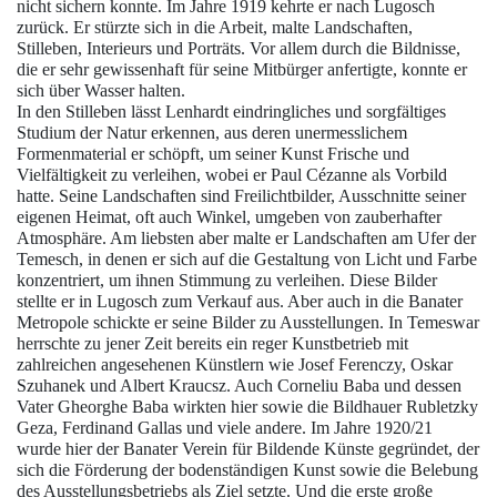
nicht sichern konnte. Im Jahre 1919 kehrte er nach Lugosch
zurück. Er stürzte sich in die Arbeit, malte Landschaften,
Stilleben, Interieurs und Porträts. Vor allem durch die Bildnisse,
die er sehr gewissenhaft für seine Mitbürger anfertigte, konnte er
sich über Wasser halten.
In den Stilleben lässt
Lenhardt
eindringliches und sorgfältiges
Studium der Natur erkennen, aus deren unermesslichem
Formenmaterial er schöpft, um seiner Kunst Frische und
Vielfältigkeit zu verleihen, wobei er Paul Cézanne als Vorbild
hatte. Seine Landschaften sind Freilichtbilder, Ausschnitte seiner
eigenen Heimat, oft auch Winkel, umgeben von zauberhafter
Atmosphäre. Am liebsten aber malte er Landschaften am Ufer der
Temesch, in denen er sich auf die Gestaltung von Licht und Farbe
konzentriert, um ihnen Stimmung zu verleihen. Diese Bilder
stellte er in Lugosch zum Verkauf aus. Aber auch in die Banater
Metropole schickte er seine Bilder zu Ausstellungen. In
Temeswar
herrschte zu jener Zeit bereits ein reger Kunstbetrieb mit
zahlreichen angesehenen Künstlern wie Josef Ferenczy, Oskar
Szuhanek und Albert Kraucsz. Auch Corneliu Baba und dessen
Vater Gheorghe Baba wirkten hier sowie die Bildhauer Rubletzky
Geza, Ferdinand Gallas und viele andere. Im Jahre 1920/21
wurde hier der Banater Verein für Bildende Künste gegründet, der
sich die Förderung der bodenständigen Kunst sowie die Belebung
des Ausstellungsbetriebs als Ziel setzte. Und die erste große