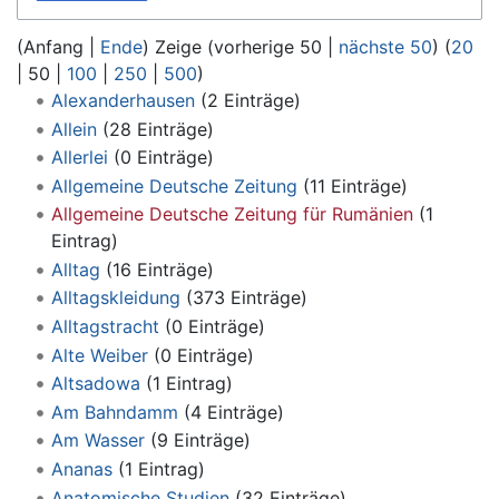
(
Anfang
|
Ende
) Zeige (
vorherige 50
|
nächste 50
) (
20
|
50
|
100
|
250
|
500
)
Alexanderhausen
‏‎ (2 Einträge)
Allein
‏‎ (28 Einträge)
Allerlei
‏‎ (0 Einträge)
Allgemeine Deutsche Zeitung
‏‎ (11 Einträge)
Allgemeine Deutsche Zeitung für Rumänien
Eintrag)
Alltag
‏‎ (16 Einträge)
Alltagskleidung
‏‎ (373 Einträge)
Alltagstracht
‏‎ (0 Einträge)
Alte Weiber
‏‎ (0 Einträge)
Altsadowa
‏‎ (1 Eintrag)
Am Bahndamm
‏‎ (4 Einträge)
Am Wasser
‏‎ (9 Einträge)
Ananas
‏‎ (1 Eintrag)
Anatomische Studien
‏‎ (32 Einträge)