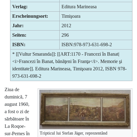
Verlag:
Editura Marineasa
Erscheinungsort:
Timişoara
Jahr:
2012
Seiten:
296
ISBN:
ISBN:978-973-631-698-2
* [[Vultur Smaranda]]: [[ART:1170 - Francezi în Banat|
<i>Francezi în Banat, bănăţeni în Franţa</i>. Memorie şi
identitate]]. Editura Marineasa, Timişoara 2012, ISBN 978-
973-631-698-2
Ziua de
duminică, 7
august 1960,
a fost o zi de
sărbătoare în
La Roqoe-
Tripticul lui Stefan Jäger, reprezentând
sur-Pernes în