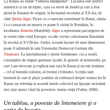
La Roque au numit “Odiseea bănăţenilor”. Lucrarea este perfect
simetrică cu un alt triptic, cara i-a servit de model şi care a fost
pictat în Banatul de origine, la începutul secolului al XX-lea, de
către
Ştefan Jäger
. Pictor cu o oarecare notorietate în Banat, căruia
I s-a consacrat un muzeu ce poate fi vizitat în România, în
localitatea
Jimbolia
(Hatzfeld).
Jäger
a reprezentat parcurgerea de
la vestul către estul Europei, cu alte cuvine colonizarea Banatului
în secolul al XVIII-lea. Astăzi, această lucrare de mari dimensiuni
poate fi admirată în sala Forumului Democrat German din
Timișoara
. Ea imortalizează o istorie fondatoare, cea a sosirii
coloniştilor de origine germane (şvabi, în generic al termenului, pe
care l-am invocate şi explicat mai sus) în Banat şi un mit fondator
– cel al bunului colonist, al eroului civilizator. Aceştia sunt
termenii în care le place şvabilor să vorbească despre sosirea lor în
Banat, iar referinţa la această istorie colectivă nu lipseşte niciodată
nici cjiar atunci când îşi povestesc istoria vieţii (Vultur, 2000).
Un tablou, o poveste de întemeiere şi o
carte de bucate