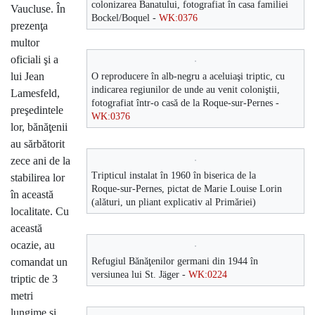
colonizarea Banatului, fotografiat în casa familiei
Vaucluse. În
Bockel/Boquel -
WK:0376
prezenţa
multor
oficiali şi a
O reproducere în alb-negru a aceluiaşi triptic, cu
lui Jean
indicarea regiunilor de unde au venit coloniştii,
Lamesfeld,
fotografiat într-o casă de la Roque-sur-Pernes -
preşedintele
WK:0376
lor, bănăţenii
au sărbătorit
zece ani de la
Tripticul instalat în 1960 în biserica de la
stabilirea lor
Roque-sur-Pernes, pictat de Marie Louise Lorin
în această
(alături, un pliant explicativ al Primăriei)
localitate. Cu
această
ocazie, au
Refugiul Bănăţenilor germani din 1944 în
comandat un
versiunea lui St. Jäger -
WK:0224
triptic de 3
metri
lungime şi