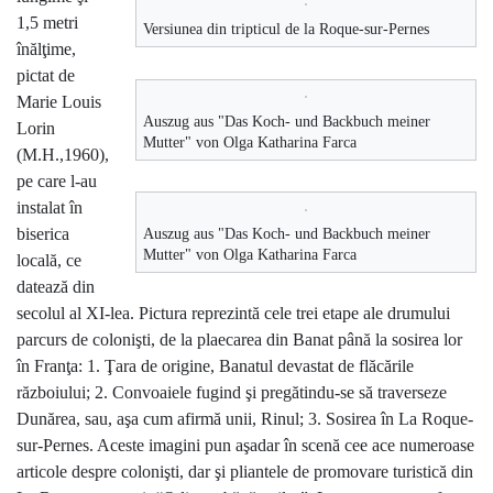
1,5 metri
Versiunea din tripticul de la Roque-sur-Pernes
înălţime,
pictat de
Marie Louis
Auszug aus "Das Koch- und Backbuch meiner
Lorin
Mutter" von Olga Katharina Farca
(M.H.,1960),
pe care l-au
instalat în
Auszug aus "Das Koch- und Backbuch meiner
biserica
Mutter" von Olga Katharina Farca
locală, ce
datează din
secolul al XI-lea. Pictura reprezintă cele trei etape ale drumului
parcurs de colonişti, de la plaecarea din Banat până la sosirea lor
în Franţa: 1. Ţara de origine, Banatul devastat de flăcările
războiului; 2. Convoaiele fugind şi pregătindu-se să traverseze
Dunărea, sau, aşa cum afirmă unii, Rinul; 3. Sosirea în La Roque-
sur-Pernes. Aceste imagini pun aşadar în scenă cee ace numeroase
articole despre colonişti, dar şi pliantele de promovare turistică din