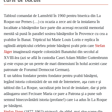
Tabloul comandat de Lamsfeld în 1960 pentru biserica din La
Roque-sur Pernes (…) cu ocazia a zece ani de la instalarea în
localitate a bănăţenilor face parte din aceeaşi recurzită memorial
menită să pună în parallel sosirea bănăţenilor în Provence cu cea a
şvabilor în Banat. Tripticul lui Marie Louis Lorin e replica în
oglindă atripticului celebru printe bănăţeni şvabi prin care
Stefan
Jäger
imaginează etapele colonizării Banatului din secolul al
XVIII-lea (azi se află în custodia Casei Adam Müller Guttenbrunn
şi este expus pe un perete de mari dimensiuni în holul acestei case
patronate de Forumul Democrat German).
E un tablou fondator pentru fondator pentru şvabii bănăţeni,
legând istoria colonizării de un mit de întemeiere, aşa cum e şi
tabloul din La Roque, sacralizat prin locul de instalare, dar şi prin
adăugarea unei Fecioare Maria ce pare a Patrona şi a pune sub
semnul binecuvântării istoria (profane!) care i-a adus în La Roque
pe bănăţeni.
Stefan Jäger
(1877-1962) pictează, de altfel, mai alse scene din