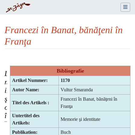
Francezi în Banat, bănăţeni în
Franţa
Wechseln zu:
Navigation
,
Suche
Bibliografie
Două
Artikel Nummer:
1170
mici
istorii
Autor Name:
Vultur Smaranda
şi
Francezi în Banat, bănăţeni în
Titel des Artikels :
o
Franţa
întrebare
Untertitel des
Memorie şi identitate
Artikels:
Publikation:
Buch