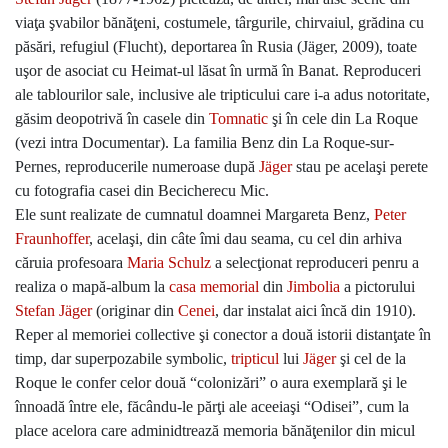
viaţa şvabilor bănăţeni, costumele, târgurile, chirvaiul, grădina cu
păsări, refugiul (Flucht), deportarea în Rusia (Jäger, 2009), toate
uşor de asociat cu Heimat-ul lăsat în urmă în Banat. Reproduceri
ale tablourilor sale, inclusive ale tripticului care i-a adus notoritate,
găsim deopotrivă în casele din
Tomnatic
şi în cele din La Roque
(vezi intra Documentar). La familia Benz din La Roque-sur-
Pernes, reproducerile numeroase după
Jäger
stau pe acelaşi perete
cu fotografia casei din Becicherecu Mic.
Ele sunt realizate de cumnatul doamnei Margareta Benz,
Peter
Fraunhoffer
, acelaşi, din câte îmi dau seama, cu cel din arhiva
căruia profesoara
Maria Schulz
a selecţionat reproduceri penru a
realiza o mapă-album la
casa memorial
din
Jimbolia
a pictorului
Stefan Jäger
(originar din
Cenei
, dar instalat aici încă din 1910).
Reper al memoriei collective şi conector a două istorii distanţate în
timp, dar superpozabile symbolic,
tripticul
lui
Jäger
şi cel de la
Roque le confer celor două “colonizări” o aura exemplară şi le
înnoadă între ele, făcându-le părţi ale aceeiaşi “Odisei”, cum la
place acelora care adminidtrează memoria bănăţenilor din micul