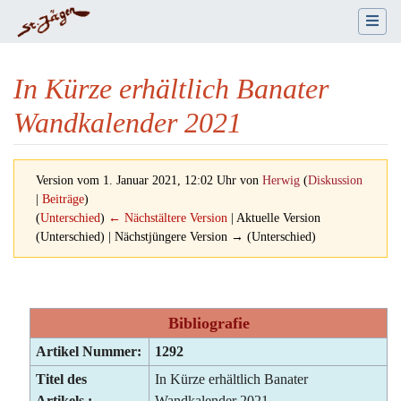
In Kürze erhältlich Banater
Wandkalender 2021
Version vom 1. Januar 2021, 12:02 Uhr von
Herwig
(
Diskussion
|
Beiträge
)
(
Unterschied
)
← Nächstältere Version
| Aktuelle Version
(Unterschied) | Nächstjüngere Version → (Unterschied)
Wechseln zu:
Navigation
,
Suche
Bibliografie
Artikel Nummer:
1292
Titel des
In Kürze erhältlich Banater
Artikels :
Wandkalender 2021