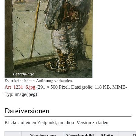
Es ist keine höhere Auflösung vorhanden.
Art_1231_6.jpg
‎
(291 × 500 Pixel, Dateigröße: 118 KB, MIME-
Typ:
image/jpeg
)
Dateiversionen
Klicke auf einen Zeitpunkt, um diese Version zu laden.
Version vom
Vorschaubild
Maße
B