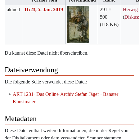
aktuell
11:23, 5. Jan. 2019
291 ×
Herwig
500
(
Diskus
(118 KB)
Du kannst diese Datei nicht überschreiben.
Dateiverwendung
Die folgende Seite verwendet diese Datei:
ART:1231- Das Online-Archiv Stefan Jäger - Banater
Kunstmaler
Metadaten
Diese Datei enthält weitere Informationen, die in der Regel von
der Digitalkamera oder dem verwendeten Scanner stammen.