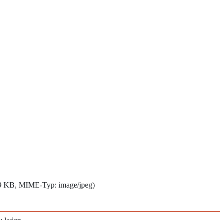
389 KB, MIME-Typ:
image/jpeg
)