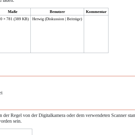
u laden.
Maße
Benutzer
Kommentar
50 × 781
(389 KB)
Herwig
(
Diskussion
|
Beiträge
)
ei
e in der Regel von der Digitalkamera oder dem verwendeten Scanner st
worden sein.