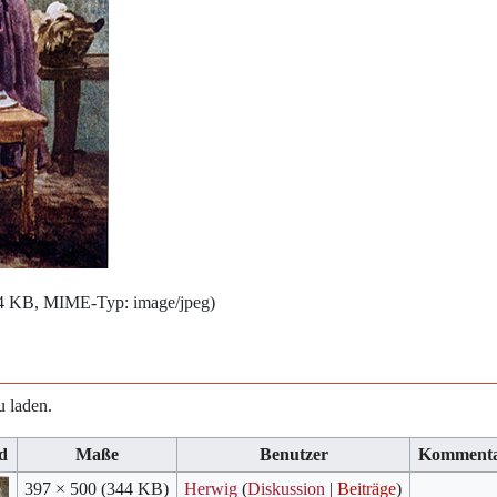
344 KB, MIME-Typ:
image/jpeg
)
u laden.
d
Maße
Benutzer
Komment
397 × 500
(344 KB)
Herwig
(
Diskussion
|
Beiträge
)