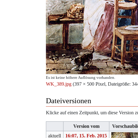
Es ist keine höhere Auflösung vorhanden.
WK_389.jpg
‎
(397 × 500 Pixel, Dateigröße: 
Dateiversionen
Klicke auf einen Zeitpunkt, um diese Version z
Version vom
Vorschaubil
aktuell
16:07, 15. Feb. 2015