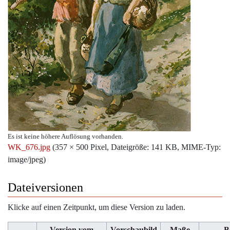
Es ist keine höhere Auflösung vorhanden.
WK_676.jpg
‎
(357 × 500 Pixel, Dateigröße: 141 KB, MIME-Typ:
image/jpeg
)
Dateiversionen
Klicke auf einen Zeitpunkt, um diese Version zu laden.
Version vom
Vorschaubild
Maße
B