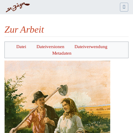
Zur Arbeit
Wechseln zu:
Navigation
,
Suche
Datei
Dateiversionen
Dateiverwendung
Metadaten